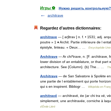
Игры ⚽
Нужно решить контрольную?
architrave
Regardez d'autres dictionnaires:
architrave
— [ arʃitrav ] n. f. • 1531; adj. arq
poutre » 1 ♦ Archit. Partie inférieure de l e
épistyle, linteau. « Deux… …
Encyclopédie Univ
Architrave
— Ar chi*trave, n. [F. architrave, f
lower division of an entablature, or that part
architecture. See {Column}. (b) The… …
The
Architrave
— de San Salvatore à Spolète en It
une partie de l entablement qui porte horizont
qui s en inspirent. Bibliogr …
Wikipédia en Franç
architravé
— architravé, ée (ar chi tra vé, v
simplement, une architravée, corniche à laq
d'Émile Littré