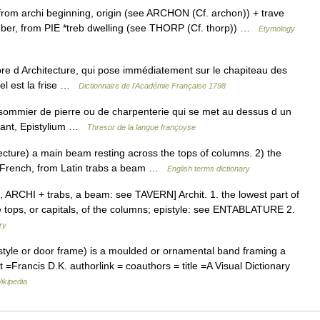
 from archi beginning, origin (see ARCHON (Cf. archon)) + trave
mber, from PIE *treb dwelling (see THORP (Cf. thorp)) …
Etymology
d Architecture, qui pose immédiatement sur le chapiteau des
el est la frise …
Dictionnaire de l'Académie Française 1798
ommier de pierre ou de charpenterie qui se met au dessus d un
tant, Epistylium …
Thresor de la langue françoyse
cture) a main beam resting across the tops of columns. 2) the
 French, from Latin trabs a beam …
English terms dictionary
hi , ARCHI + trabs, a beam: see TAVERN] Archit. 1. the lowest part of
e tops, or capitals, of the columns; epistyle: see ENTABLATURE 2.
ry
style or door frame) is a moulded or ornamental band framing a
t =Francis D.K. authorlink = coauthors = title =A Visual Dictionary
ikipedia