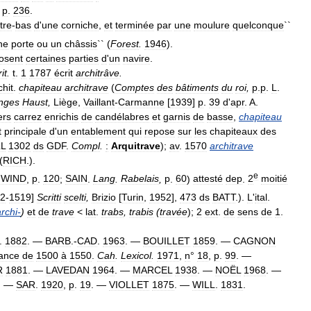
,
p
.
236
.
tre
-
bas
d
'
une
corniche
,
et
terminée
par
une
moulure
quelconque
``
ne
porte
ou
un
châssis
`` (
Forest
.
1946
).
osent
certaines
parties
d
'
un
navire
.
it
.
t
.
1
1787
écrit
architrâve
.
chit
.
chapiteau
architrave
(
Comptes
des
bâtiments
du
roi
,
p
.
p
.
L
.
nges
Haust
,
Liège
,
Vaillant
-
Carmanne
[
1939
]
p
.
39
d
'
apr
.
A
.
iers
carrez
enrichis
de
candélabres
et
garnis
de
basse
,
chapiteau
t
principale
d
'
un
entablement
qui
repose
sur
les
chapiteaux
des
LL
1302
ds
GDF
.
Compl
.
:
Arquitrave
);
av
.
1570
architrave
(
RICH
.).
e
;
WIND
,
p
.
120
;
SAIN
.
Lang
.
Rabelais
,
p
.
60
)
attesté
dep
.
2
moitié
2
-
1519
]
Scritti
scelti
,
Brizio
[
Turin
,
1952
],
473
ds
BATT
.).
L
'
ital
.
archi
-
)
et
de
trave
<
lat
.
trabs
,
trabis
(
travée
);
2
ext
.
de
sens
de
1
.
.
1882
. —
BARB
.-
CAD
.
1963
. —
BOUILLET
1859
. —
CAGNON
ance
de
1500
à
1550
.
Cah
.
Lexicol
.
1971
,
n
°
18
,
p
.
99
. —
R
1881
. —
LAVEDAN
1964
. —
MARCEL
1938
. —
NOËL
1968
. —
. —
SAR
.
1920
,
p
.
19
. —
VIOLLET
1875
. —
WILL
.
1831
.