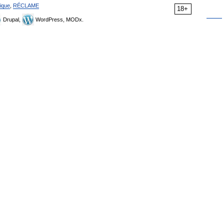
ique
,
RÉCLAME
18+
Drupal,
WordPress, MODx.