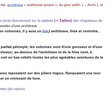
;
ital
.
architrave
«
maîtresse
poutre
»,
du
grec
arkhi
-
(→
Archi
-),
et
ui
porte
directement
sur
la
tablette
(
⇒
Tailloir
)
des
chapiteaux
de
bandes
d
'
une
architrave
.
es
colonnes
,
il
y
aura
un
(
sic
)
architrave
,
frise
et
corniche
,
parfait
péristyle
;
les
colonnes
sont
d
'
une
grosseur
et
d
'
une
estueux
;
au
-
dessus
de
l
'
architrave
et
de
la
frise
sont
,
à
voit
en
bas
-
reliefs
toutes
les
plus
agréables
aventures
de
la
raves
reposaient
sur
des
piliers
trapus
,
flanquaient
une
tour
par
un
croissant
de
lune
.
rties
(
du
navire
).