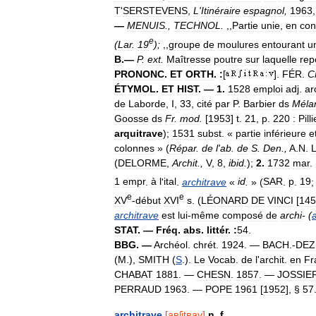
T
'
SERSTEVENS
,
L
'
Itinéraire
espagnol
,
1963
—
MENUIS
.,
TECHNOL
.
,,
Partie
unie
,
en
con
e
(
Lar
.
19
);
,,
groupe
de
moulures
entourant
u
B
.—
P
.
ext
.
Maîtresse
poutre
sur
laquelle
rep
PRONONC
.
ET
ORTH
.
:
[
].
FÉR
.
Cr
ÉTYMOL
.
ET
HIST
. —
1
.
1528
emploi
adj
.
ar
de
Laborde
,
I
,
33
,
cité
par
P
.
Barbier
ds
Méla
Goosse
ds
Fr
.
mod
.
[
1953
]
t
.
21
,
p
.
220
:
Pill
arquitrave
);
1531
subst
. «
partie
inférieure
e
colonnes
» (
Répar
.
de
l
'
ab
.
de
S
.
Den
.,
A
.
N
.
(
DELORME
,
Archit
.,
V
,
8
,
ibid
.
);
2
.
1732
mar
. 
1
empr
.
à
l
'
ital
.
architrave
«
id
.
» (
SAR
.
p
.
19
e
e
XV
-
début
XVI
s
. (
LÉONARD
DE
VINCI
[
145
architrave
est
lui
-
même
composé
de
archi
- (
STAT
. —
Fréq
.
abs
.
littér
.
:
54
.
BBG
. —
Archéol
.
chrét
.
1924
. —
BACH
.-
DEZ
(
M
.),
SMITH
(
S
.).
Le
Vocab
.
de
l
'
archit
.
en
Fr
CHABAT
1881
. —
CHESN
.
1857
. —
JOSSIE
PERRAUD
1963
. —
POPE
1961
[
1952
], §
57
architrave
[
aʀʃitʀav
]
n
.
f
.