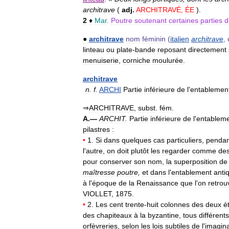
architrave
(
adj
.
ARCHITRAVÉ
,
ÉE
).
2
♦
Mar
.
Poutre
soutenant
certaines
parties
d
●
architrave
nom
féminin
(
italien
architrave
,
linteau
ou
plate
-
bande
reposant
directement
menuiserie
,
corniche
moulurée
.
architrave
n
.
f
.
ARCHI
Partie
inférieure
de
l
'
entablemen
⇒
ARCHITRAVE
,
subst
.
fém
.
A
.—
ARCHIT
.
Partie
inférieure
de
l
'
entablem
pilastres
:
•
1
.
Si
dans
quelques
cas
particuliers
,
pendan
l
'
autre
,
on
doit
plutôt
les
regarder
comme
de
pour
conserver
son
nom
,
la
superposition
de
maîtresse
poutre
,
et
dans
l
'
entablement
anti
à
l
'
époque
de
la
Renaissance
que
l
'
on
retrou
VIOLLET
,
1875
.
•
2
.
Les
cent
trente
-
huit
colonnes
des
deux
é
des
chapiteaux
à
la
byzantine
,
tous
différents
orfèvreries
,
selon
les
lois
subtiles
de
l
'
imagina