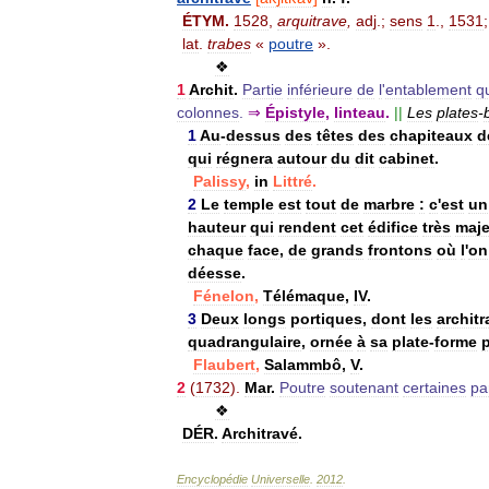
ÉTYM
.
1528
,
arquitrave
,
adj
.;
sens
1
.,
1531
lat
.
trabes
«
poutre
».
❖
1
Archit
.
Partie
inférieure
de
l
'
entablement
q
colonnes
.
⇒
Épistyle
,
linteau
.
||
Les
plates
-
1
Au
-
dessus
des
têtes
des
chapiteaux
d
qui
régnera
autour
du
dit
cabinet
.
Palissy
,
in
Littré
.
2
Le
temple
est
tout
de
marbre
:
c
'
est
un
hauteur
qui
rendent
cet
édifice
très
maj
chaque
face
,
de
grands
frontons
où
l
'
on
déesse
.
Fénelon
,
Télémaque
,
IV
.
3
Deux
longs
portiques
,
dont
les
archit
quadrangulaire
,
ornée
à
sa
plate
-
forme
Flaubert
,
Salammbô
,
V
.
2
(
1732
).
Mar
.
Poutre
soutenant
certaines
pa
❖
DÉR
.
Architravé
.
Encyclopédie
Universelle
.
2012
.