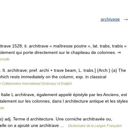
archivage
uitrave 1528; it. architrave « maîtresse poutre », lat. trabs, trabis «
ntablement qui porte directement sur le chapiteau de colonnes. ⇒
erselle
r. It. architrave; pref. archi + trave beam, L. trabs.] (Arch.) (a) The
 which rests immediately on the column, esp. in classical
 Collaborative International Dictionary of English
alie L architrave, également appelé épistyle par les Anciens, est
alement sur les colonnes, dans l architecture antique et les styles
ais
ée) adj. Terme d architecture. Une corniche architravée ou,
uelle on a ajouté une architrave …
Dictionnaire de la Langue Française