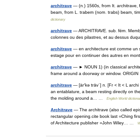
architrave
— (n.) 1560s, from It. architrave,
beam, from L. trabem (nom. trabs) beam, ti
dictionary
architrave
— ARCHITRAVE. sub. fém. Membre 
colonnes ou des pilastres, et au dessus duqu
architrave
— en architecture est comme un s
estage pour en continuer des autres en mon
architrave
— ► NOUN 1) (in classical archite
frame around a doorway or window. ORIGIN
architrave
— [är′kə trāv΄] n. [Fr < It < L arc
an entablature, a beam resting directly on th
the molding around a… …
English World dictiona
Architrave
— The architrave (also called epi
rectangular opening.cite book last =Ching firs
of Architecture publisher =John Wiley… …
W