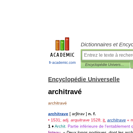
Dictionnaires et Ency
fr-academic.com
Encyclopédie Universelle
Encyclopédie Universelle
architravé
architravé
architrave
[
arʃitrav
]
n
.
f
.
•
1531
;
adj
.
arquitrave
1528
;
it
.
architrave
«
m
1
♦
Archit
.
Partie
inférieure
de
l
'
entablement
linteau
.
«
Deux
longs
portiques
,
dont
les
arch