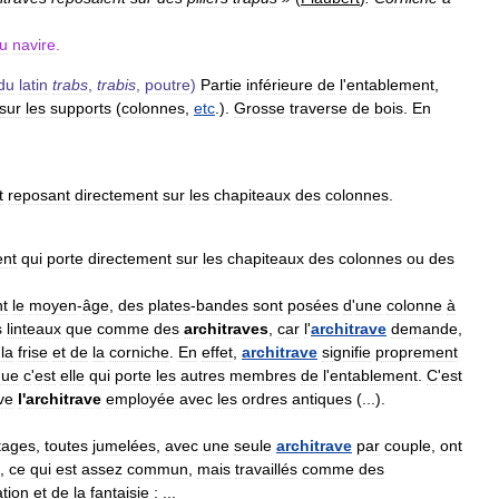
u
navire
.
du
latin
trabs
,
trabis
,
poutre
)
Partie
inférieure
de
l
'
entablement
,
sur
les
supports
(
colonnes
,
etc
.).
Grosse
traverse
de
bois
.
En
t
reposant
directement
sur
les
chapiteaux
des
colonnes
.
ent
qui
porte
directement
sur
les
chapiteaux
des
colonnes
ou
des
t
le
moyen
-
âge
,
des
plates
-
bandes
sont
posées
d
'
une
colonne
à
s
linteaux
que
comme
des
architraves
,
car
l
'
architrave
demande
,
la
frise
et
de
la
corniche
.
En
effet
,
architrave
signifie
proprement
que
c
'
est
elle
qui
porte
les
autres
membres
de
l
'
entablement
.
C
'
est
ve
l
'
architrave
employée
avec
les
ordres
antiques
(...).
tages
,
toutes
jumelées
,
avec
une
seule
architrave
par
couple
,
ont
,
ce
qui
est
assez
commun
,
mais
travaillés
comme
des
tion
et
de
la
fantaisie
:
...