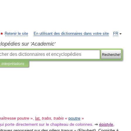
Retenir le site
En utilisant des dictionnaires dans votre site
FR
clopédies sur 'Academic'
Recherche!
interprétations
aîtresse
poutre
»,
lat
.
trabs
,
trabis
«
poutre
»
qui
porte
directement
sur
le
chapiteau
de
colonnes
.
⇒
épistyle
,
itraves
reposaient
sur
des
piliers
trapus
»
(
Flaubert
)
.
Corniche
à